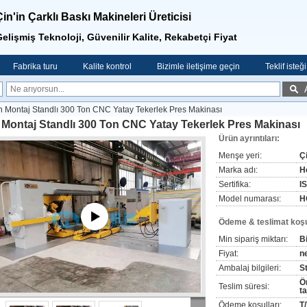
Çin'in Çarklı Baskı Makineleri Üreticisi
elişmiş Teknoloji, Güvenilir Kalite, Rekabetçi Fiyat
Fabrika turu
Kalite kontrol
Bizimle iletişime geçin
Teklif isteği
 Montaj Standlı 300 Ton CNC Yatay Tekerlek Pres Makinası
Montaj Standlı 300 Ton CNC Yatay Tekerlek Pres Makinası
Ürün ayrıntıları:
Menşe yeri:
Ç
Marka adı:
H
Sertifika:
I
Model numarası:
H
Ödeme & teslimat koşul
Min sipariş miktarı:
Bi
Fiyat:
n
Ambalaj bilgileri:
S
Ö
Teslim süresi:
t
Ödeme koşulları:
T/