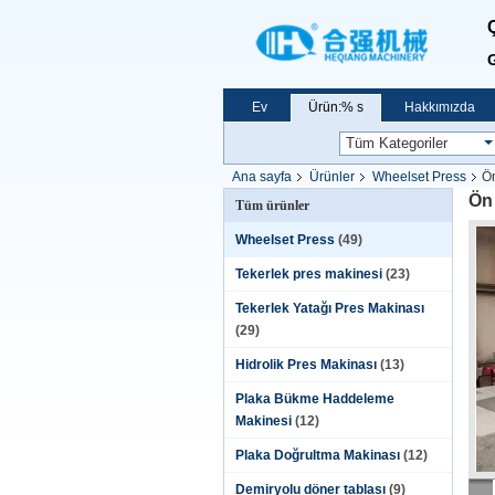
G
Ev
Ürün:% s
Hakkımızda
Ana sayfa
Ürünler
Wheelset Press
Ön
Ön 
Tüm ürünler
Wheelset Press
(49)
Tekerlek pres makinesi
(23)
Tekerlek Yatağı Pres Makinası
(29)
Hidrolik Pres Makinası
(13)
Plaka Bükme Haddeleme
Makinesi
(12)
Plaka Doğrultma Makinası
(12)
Demiryolu döner tablası
(9)