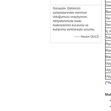
Gen
Günaydın. Ekibinizin
Bas
çalışmalarından memnun
olduğumuzu onaylıyorum.
Yer
Atölyelerimizde baskı
Sen
makinelerinin kurulumu ve
kullanıma verilmesiyle sorumlu.
İç 
—— Hacen OULD
Tek
Ra
Ram
Mak
Uyg
Uyg
Uyg
(*Y
Mak