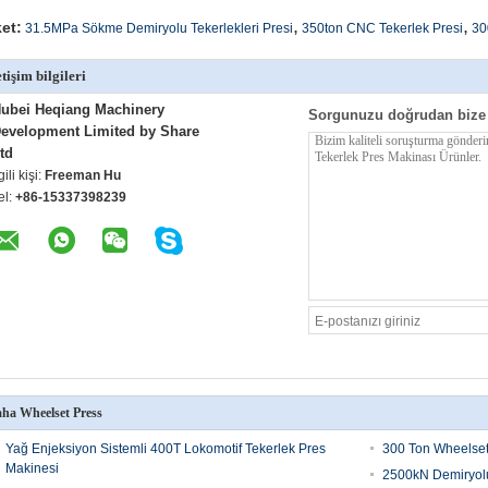
,
,
ket:
31.5MPa Sökme Demiryolu Tekerlekleri Presi
350ton CNC Tekerlek Presi
30
etişim bilgileri
ubei Heqiang Machinery
Sorgunuzu doğrudan bize
evelopment Limited by Share
td
lgili kişi:
Freeman Hu
el:
+86-15337398239
ha Wheelset Press
Yağ Enjeksiyon Sistemli 400T Lokomotif Tekerlek Pres
300 Ton Wheelset
Makinesi
2500kN Demiryolu