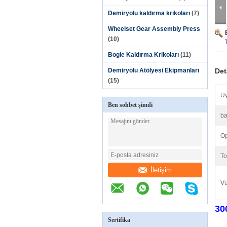
Demiryolu kaldırma krikoları
(7)
Wheelset Gear Assembly Press
(10)
Bogie Kaldırma Krikoları
(11)
Demiryolu Atölyesi Ekipmanları
Det
(15)
U
Ben sohbet şimdi
ba
Op
To
İletişim
Vu
30
Sertifika