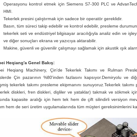
Operasyonu kontrol etmek için Siemens S7-300 PLC ve AdvanTech E
HMI.
Tekerlek presini çalıştırmak için sadece bir operatör gereklidir.
Basın, tüm süreci takip edebilir ve kontrol edebilir, presleme durumunu
tekerlek seti ve endüstriyel bilgisayar aracılığıyla analiz edin ve işle
ve diğer sonuçları ekrana ve yazıcıya aktarabilir.
Makine, güvenli ve güvenilir çalışmayı sağlamak için akustik ışık alarm
ei Heqiang'a Genel Bakış:
ei Heqiang Machinery, Çin'de Tekerlek Takımı ve Rulman Preslerin
slerde Çin pazarının %80'inden fazlasını kapsıyor.Demiryolu ve diğe
işmiş tekerlek takımı presleme ekipmanını sunuyoruz.Tekerlek takımı p
kerlek diskleri, fren diskleri, dişliler ve yataklar) takmak ve sökmek iç
sında kapasite aralığı için hem tek hem de çift silindirli versiyon 
ım hem de seri üretim uygulamalarında tüm müşteri gereksinimlerini karş