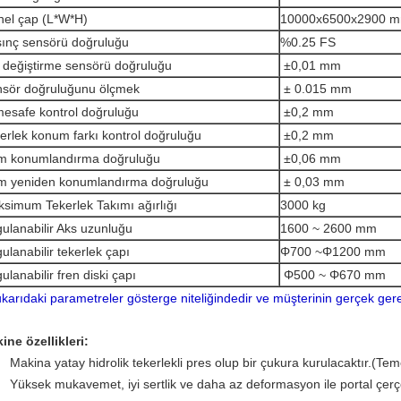
el çap (L*W*H)
10000x6500x2900 
ınç sensörü doğruluğu
%0.25 FS
 değiştirme sensörü doğruluğu
±
0,01 mm
sör doğruluğunu ölçmek
± 0.015 mm
mesafe kontrol doğruluğu
±
0,2 mm
erlek konum farkı kontrol doğruluğu
±
0,2 mm
m konumlandırma doğruluğu
±
0,06 mm
 yeniden konumlandırma doğruluğu
±
0,03 mm
simum Tekerlek Takımı ağırlığı
3000 kg
ulanabilir Aks uzunluğu
1600 ~ 2600 mm
ulanabilir tekerlek çapı
Φ700 ~
Φ
1200 mm
ulanabilir fren diski çapı
Φ500 ~ Φ670 mm
ukarıdaki parametreler gösterge niteliğindedir ve müşterinin gerçek gereks
ine özellikleri:
Makina yatay hidrolik tekerlekli pres olup bir çukura kurulacaktır.(T
Yüksek mukavemet, iyi sertlik ve daha az deformasyon ile portal çerç