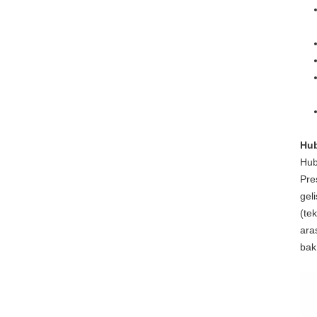
Hub
Hub
Pre
gel
(te
ara
bak