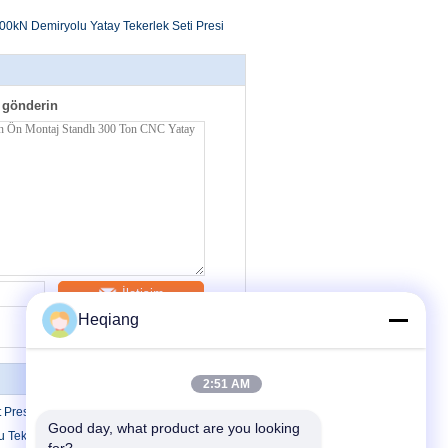
00kN Demiryolu Yatay Tekerlek Seti Presi
 gönderin
İletişim
Heqiang
2:51 AM
 Presi
Good day, what product are you looking 
 Tekerlek Presi