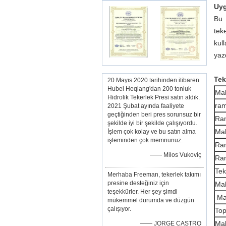
Uyg
Bu ç
tek
kul
yazd
Tek
20 Mayıs 2020 tarihinden itibaren
Hubei Heqiang'dan 200 tonluk
Mak
Hidrolik Tekerlek Presi satın aldık.
ram
2021 Şubat ayında faaliyete
geçtiğinden beri pres sorunsuz bir
Ram
şekilde iyi bir şekilde çalışıyordu.
Mak
İşlem çok kolay ve bu satın alma
işleminden çok memnunuz.
Ram
—— Milos Vukoviç
Ra
Tek
Merhaba Freeman, tekerlek takımı
presine desteğiniz için
Ma
teşekkürler. Her şey şimdi
M
mükemmel durumda ve düzgün
çalışıyor.
Top
Mak
—— JORGE CASTRO