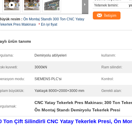
Yetenek temini:
y
İletişim
Büyük resim :
Ön Montaj Standlı 300 Ton CNC Yatay
Tekerlek Pres Makinası
En iyi fiyat
aylı ürün tanımı
ygulama:
Demiryolu atölyeleri
kullanım:
skı kuvveti:
3000kN
Ram silindiri:
erasyon modu:
SIEMENS PLC'si
Kontrol:
plam büyüklük:
Yaklaşık 8000×2000×3000 mm
Gerekli alan:
CNC Yatay Tekerlek Pres Makinası
300 Ton Teker
,
rgulamak:
Ön Montaj Standı Demiryolu Tekerlek Presi
0 Ton Çift Silindirli CNC Yatay Tekerlek Presi, Ön Mon