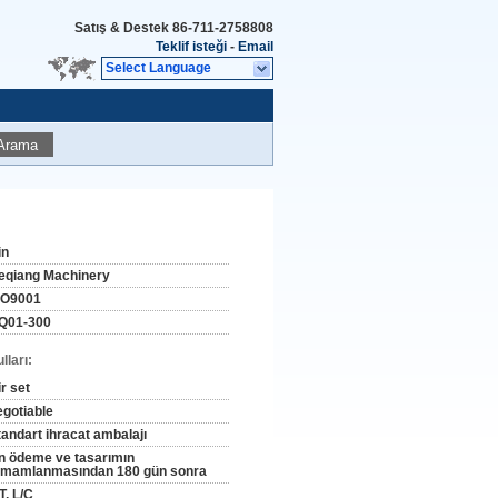
Satış & Destek
86-711-2758808
Teklif isteği
-
Email
Select Language
Arama
in
eqiang Machinery
SO9001
Q01-300
ları:
r set
egotiable
tandart ihracat ambalajı
n ödeme ve tasarımın
amamlanmasından 180 gün sonra
T, L/C