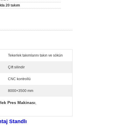
ılda 20 takım
Tekerlek takımlarını takın ve sökün
Çift silindir
CNC kontrollü
8000×3500 mm
lek Pres Makinası
,
taj Standlı