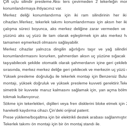
Çift uçlu silindir presleme.Aksı ters çevirmeden 2 tekerleğin m
konumlandırmaya ihtiyacınız var.
Merkez deliği konumlandırma için iki ram silindirinin her i
cihazları.Merkez, tekerlek takımı konumlandırması için aksın her ik
çalışma süreci boyunca, aks merkez deliğine zarar vermeden ve 
yüzünü aks uç yüzü ile tam olarak eşleştirmek için aks merkez hatt
tamamen eşmerkezli olmasını sağlayabilir.
Merkez cihazlar yalnızca dingilin ağırlığını taşır ve yağ silind
konumlandırmasını korurken, şahmerdan aksın uç yüzüne sığacak v
taşıyabilecek şekilde otomatik olarak şahmerdanın içine geri çekileb
sırasında, merkez merkez deliğe geri çekilecek ve merkezin uç yüzü d
Yüksek presleme doğruluğu ile tekerlek montajı için Benzersiz Buluş
montajı, yüksek doğruluk ve yüksek presleme kuvveti gerektirir.Te
simetrik bir kuvvete maruz kalmasını sağlamak için, yan açma bölmesi 
tokmak kullanıyoruz.
Sökme için tekerlekleri, dişlileri veya fren disklerini bloke etmek için
hareketli kaydırma cihazı.Çin'deki orijinal patent.
Prese yükleme/boşaltma için bir elektrikli destek arabası sağlanmıştır
Tekerlek takımı ön montajı için bir ön montaj standı ile.