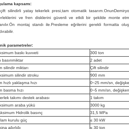
ulama kapsamı:
ift silindirli yatay tekerlek presi,
tam otomatik tasarım.Onun
Demiryo
erleklerini ve fren disklerini güvenli ve etkili bir şekilde monte 
lanılır.Ön montaj standı ile.Presleme eğrilerini gerekli formatta oluşt
ırabilir.
nik parametreler:
simum baskı kuvveti
300 ton
 basın
miktar
2 adet
 silindir miktarı
Çift silindir
simum silindir stroku
900 mm
 hızlı yaklaşma hızı
0~25 mm/sn, değişk
m basma hızı
0~5 mm/sn, değişke
erlek takımı destek arabası
1 takım
ksimum araba yükü
3000 kg
aksimum
Hidrolik basınç
31,5 MPa
lam kurulu güç
≤ 30 kW
ina ağırlığı
≤ 30 ton