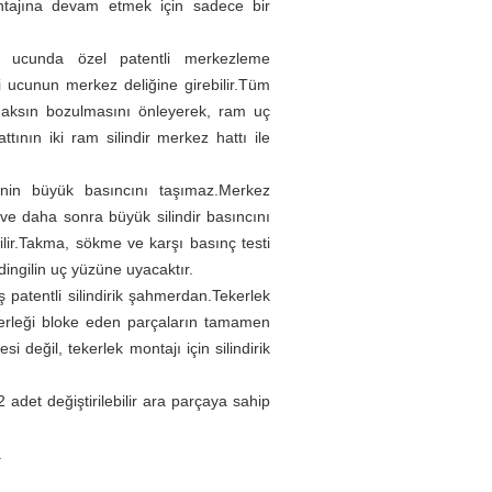
ontajına devam etmek için sadece bir
ki ucunda özel patentli merkezleme
i ucunun merkez deliğine girebilir.Tüm
aksın bozulmasını önleyerek, ram uç
ının iki ram silindir merkez hattı ile
irinin büyük basıncını taşımaz.Merkez
e daha sonra büyük silindir basıncını
ilir.Takma, sökme ve karşı basınç testi
ingilin uç yüzüne uyacaktır.
 patentli silindirik şahmerdan.Tekerlek
kerleği bloke eden parçaların tamamen
değil, tekerlek montajı için silindirik
 2 adet değiştirilebilir ara parçaya sahip
.