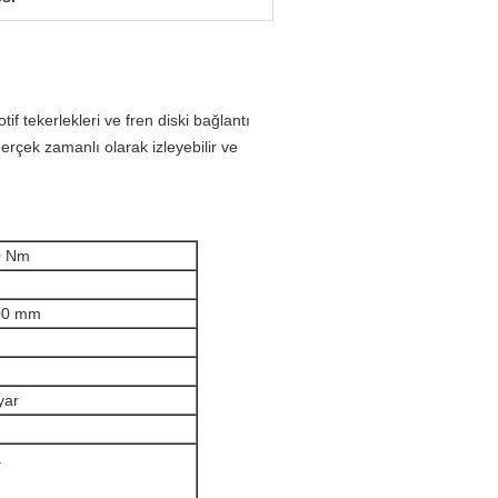
f tekerlekleri ve fren diski bağlantı
gerçek zamanlı olarak izleyebilir ve
0 Nm
00 mm
yar
a