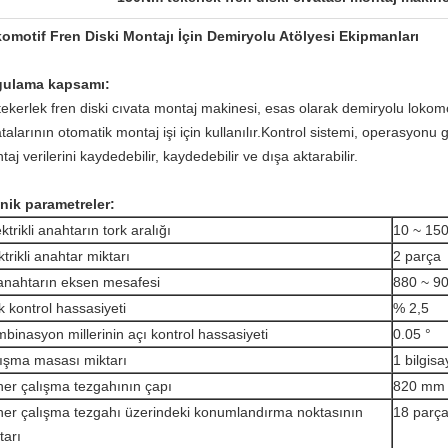
omotif Fren Diski Montajı İçin Demiryolu Atölyesi Ekipmanları
ulama kapsamı:
tekerlek fren diski cıvata montaj makinesi, esas olarak demiryolu lokomoti
atalarının otomatik montaj işi için kullanılır.Kontrol sistemi, operasyonu 
aj verilerini kaydedebilir, kaydedebilir ve dışa aktarabilir.
nik parametreler:
ktrikli anahtarın tork aralığı
10 ~ 15
ktrikli anahtar miktarı
2 parça
 anahtarın eksen mesafesi
880 ~ 9
k kontrol hassasiyeti
% 2,5
binasyon millerinin açı kontrol hassasiyeti
0.05 °
ışma masası miktarı
1 bilgisa
er çalışma tezgahının çapı
820 mm
er çalışma tezgahı üzerindeki konumlandırma noktasının
18 parç
tarı