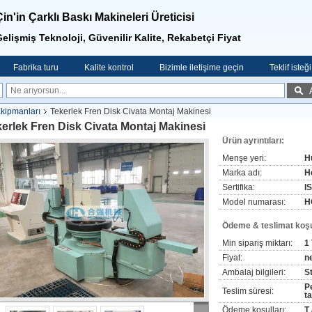
Çin'in Çarklı Baskı Makineleri Üreticisi
elişmiş Teknoloji, Güvenilir Kalite, Rekabetçi Fiyat
Fabrika turu
Kalite kontrol
Bizimle iletişime geçin
Teklif isteği
Ekipmanları
Tekerlek Fren Disk Civata Montaj Makinesi
erlek Fren Disk Civata Montaj Makinesi
Ürün ayrıntıları:
Menşe yeri:
H
Marka adı:
H
Sertifika:
I
Model numarası:
H
Ödeme & teslimat koşul
Min sipariş miktarı:
1
Fiyat:
n
Ambalaj bilgileri:
S
P
Teslim süresi:
t
Ödeme koşulları:
T 