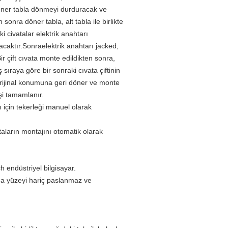
döner tabla dönmeyi durduracak ve
onra döner tabla, alt tabla ile birlikte
i civatalar elektrik anahtarı
nacaktır.Sonra
elektrik anahtarı
jacked,
r çift cıvata monte edildikten sonra,
sıraya göre bir sonraki cıvata çiftinin
 orijinal konumuna geri döner ve monte
işi tamamlanır.
 için tekerleği manuel olarak
aların montajını otomatik olarak
endüstriyel bilgisayar.
ma yüzeyi hariç paslanmaz ve