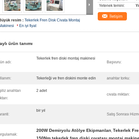
Yetenek temini:
Y
İletişim
Büyük resim :
Tekerlek Fren Disk Civata Montaj
Makinesi
En iyi fiyat
aylı ürün tanımı
Tekerlek fren diski montaj makinesi
ün adı:
Başvuru:
llanım:
Tekerleği ve fren diskini monte edin
anahtar torku:
giliz anahtarı
2 adet
cıvata miktarı:
ktarı:
bir yıl
ranti:
Satış Sonrası Hizm
200W Demiryolu Atölye Ekipmanları
Tekerlek Fre
,
rgulamak:
150Nm tekerlek fren diski cıvatası montaj makin