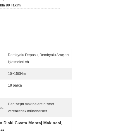
ılda 80 Takım
Demiryolu Deposu, Demiryolu Araçları
İşletmeleri vb.
10~150Nm
18 parça
Denizaşırı makinelere hizmet
et:
verebilecek mühendisler
n Diski Cıvata Montaj Makinesi
,
esi