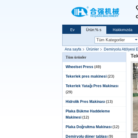
G
Ev
Ürün:% s
Hakkımızda
Ana sayfa
Ürünler
Demiryolu Atölyesi 
Tek
Tüm ürünler
Wheelset Press
(49)
Tekerlek pres makinesi
(23)
Tekerlek Yatağı Pres Makinası
(29)
Hidrolik Pres Makinası
(13)
Plaka Bükme Haddeleme
Makinesi
(12)
Plaka Doğrultma Makinası
(12)
Demiryolu döner tablası
(9)