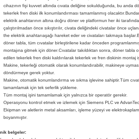
cihazının fişi kuvvet altında cıvata deliğine sokulduğunda, bu anda 
tekerlek fren diski ilk konumlandırması tamamlanmış olacaktır.Bundan s
elektrik anahtarının altına doğru döner ve platformun her iki tarafındak
çalıştırılmadan önce sıkıştırılır, civata deliğindeki civatalar önce uçla
the
elektrik anahtarı
aşağı hareket eder ve civataları takmaya başlar.Bi
döner tabla, tüm cıvatalar birleştirilene kadar önceden programlanmış 
montajına gitmek için döner.Cıvatalar takıldıktan sonra, döner tabla
edilen tekerlek fren diski kaldırılarak tekerlek ve fren diskinin montaj 
Makine, tekerleği otomatik olarak konumlandırabilir, makineye uyması
döndürmeye gerek yoktur.
Makine, otomatik konumlandırma ve sıkma işlevine sahiptir.Tüm cıvat
tamamlamak için tek seferlik yükleme.
Tüm montaj işini tamamlamak için yalnızca bir operatör gerekir.
Operasyonu kontrol etmek ve izlemek için Siemens PLC ve AdvanTech 
Ekipman ve aletlerin metal aksamları, işleme yüzeyi ve elektrokapla
boyanmıştır.
nik belgeler: