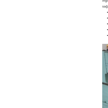
İng
sağ