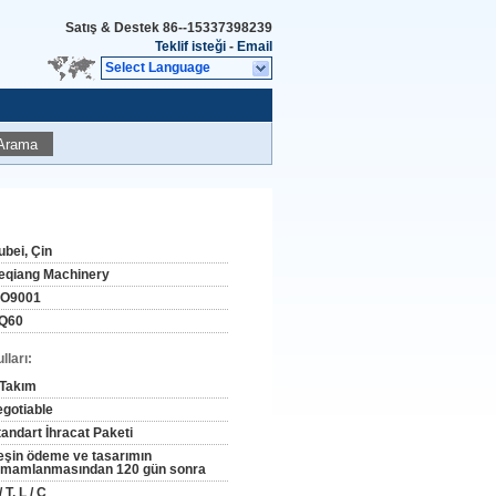
Satış & Destek
86--15337398239
Teklif isteği
-
Email
Select Language
Arama
ubei, Çin
eqiang Machinery
SO9001
Q60
ları:
 Takım
egotiable
tandart İhracat Paketi
eşin ödeme ve tasarımın
amamlanmasından 120 gün sonra
/ T, L / C