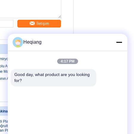
İletişim
Heqiang
iryolu Otomatik Cıvata Sıkma Makinesi
4:17 PM
lu Atölyesi Ekipmanları, Tekerlek Fren
me Makinesi
Good day, what product are you looking 
ının Altında Bakım İçin Mobil Makaslı
for?
kinası
Bizimle iletişime geçin
i Plakalar
Bizimle iletişime geçin
oğrultma
Bir teklif isteği
kran PLC