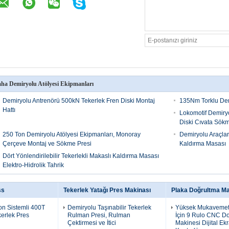
ha Demiryolu Atölyesi Ekipmanları
Demiryolu Antrenörü 500kN Tekerlek Fren Diski Montaj
135Nm Torklu Dem
Hattı
Lokomotif Demiryo
Diski Cıvata Sök
250 Ton Demiryolu Atölyesi Ekipmanları, Monoray
Demiryolu Araçlar
Çerçeve Montaj ve Sökme Presi
Kaldırma Masası
Dört Yönlendirilebilir Tekerlekli Makaslı Kaldırma Masası
Elektro-Hidrolik Tahrik
ss
Tekerlek Yatağı Pres Makinası
Plaka Doğrultma Ma
on Sistemli 400T
Demiryolu Taşınabilir Tekerlek
Yüksek Mukavemetl
kerlek Pres
Rulman Presi, Rulman
İçin 9 Rulo CNC D
Çektirmesi ve İtici
Makinesi Dijital E