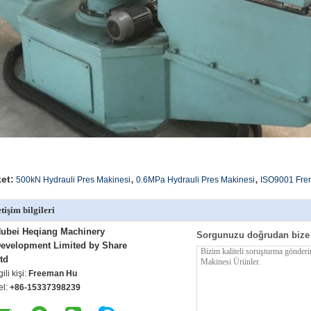
,
,
ket:
500kN Hydrauli Pres Makinesi
0.6MPa Hydrauli Pres Makinesi
ISO9001 Fren
etişim bilgileri
ubei Heqiang Machinery
Sorgunuzu doğrudan bize
evelopment Limited by Share
td
lgili kişi:
Freeman Hu
el:
+86-15337398239