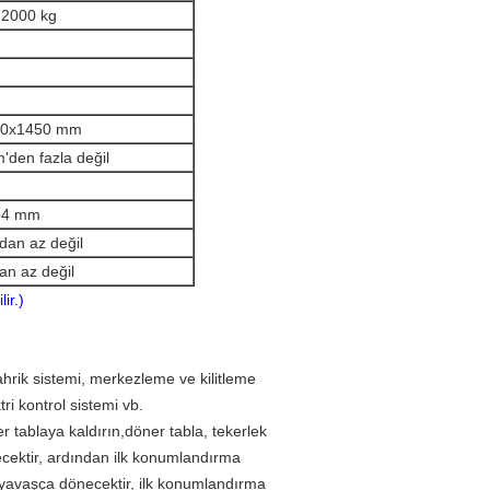
 2000 kg
50x1450 mm
den fazla değil
54 mm
dan az değil
an az değil
ir.)
tahrik sistemi, merkezleme ve kilitleme
i kontrol sistemi vb.
r tablaya kaldırın,
döner tabla, tekerlek
ecektir, ardından ilk konumlandırma
le yavaşça dönecektir, ilk konumlandırma