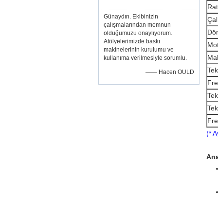
Rat
Günaydın. Ekibinizin
Çal
çalışmalarından memnun
Dön
olduğumuzu onaylıyorum.
Atölyelerimizde baskı
Mot
makinelerinin kurulumu ve
Mak
kullanıma verilmesiyle sorumlu.
Tek
—— Hacen OULD
Fre
Tek
Tek
Fre
(* 
Ana