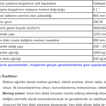
ory çalışma tezgahının yük kapasitesi
Yaklaşık
ışma tezgahının rotasyon kontrol doğruluğu
0.1 °
er tablanın zemine olan yüksekliği
865 mm
or gücü
200 W
ine genel boyutu (UxGxY)
3800x8
erlek çapı
1253 mm'
n diski cıvata deliğinin merkez mesafesi
890 mm
erlek deliği çapı
248 ~ 2
erlek ağırlığı
1000 kg'
n diski ağırlığı
200 kg'd
Ayrıntı parametreleri, müşterinin gerçek gereksinimlerine göre ayarlanabil
 Özellikler:
Makine ağırlıklı olarak makine gövdesi, eletrik anahtar, döner tabla, 
cihazı, ilk konumlandırma cihazı, konumlandırma mekanizması, eklektr
Montaj süreci
: önce fren diskli önceden monte edilmiş tekerleği döne
deliğini otomatik olarak konumlandıracak ve genişletecek ve sabitley
cihazının fişi fren diski yüzeyine dayanacak, fren diski döner tabla i