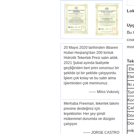
Lok
Uyg
Bu 
cıv
mont
20 Mayıs 2020 tarihinden itibaren
Hubei Heqiang'dan 200 tonluk
Hidrolik Tekerlek Presi satın aldık.
Tek
2021 Şubat ayında faaliyete
geçtiğinden beri pres sorunsuz bir
Ele
şekilde iyi bir şekilde çalışıyordu.
Ele
İşlem çok kolay ve bu satın alma
işleminden çok memnunuz.
İki
—— Milos Vukoviç
Tor
Kom
Merhaba Freeman, tekerlek takımı
Çal
presine desteğiniz için
teşekkürler. Her şey şimdi
Dön
mükemmel durumda ve düzgün
Dön
çalışıyor.
mik
—— JORGE CASTRO