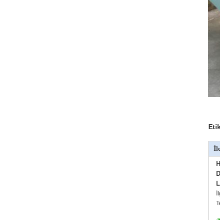
Eti
İl
H
D
L
İ
T