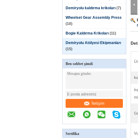
Demiryolu kaldırma krikoları
(7)
Wheelset Gear Assembly Press
(10)
Bogie Kaldırma Krikoları
(11)
Demiryolu Atölyesi Ekipmanları
Det
(15)
Ür
Ben sohbet şimdi
ku
İn
mi
İletişim
Ga
Vu
Sertifika