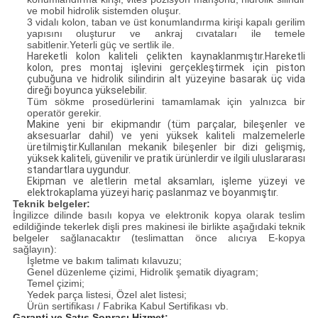
ve mobil hidrolik sistemden oluşur.
3 vidalı kolon, taban ve üst konumlandırma kirişi kapalı gerilim
yapısını oluşturur ve ankraj cıvataları ile temele
sabitlenir.Yeterli güç ve sertlik ile.
Hareketli kolon kaliteli çelikten kaynaklanmıştır.Hareketli
kolon, pres montaj işlevini gerçekleştirmek için piston
çubuğuna ve hidrolik silindirin alt yüzeyine basarak üç vida
direği boyunca yükselebilir.
Tüm sökme prosedürlerini tamamlamak için yalnızca bir
operatör gerekir.
Makine yeni bir ekipmandır (tüm parçalar, bileşenler ve
aksesuarlar dahil) ve yeni yüksek kaliteli malzemelerle
üretilmiştir.Kullanılan mekanik bileşenler bir dizi gelişmiş,
yüksek kaliteli, güvenilir ve pratik ürünlerdir ve ilgili uluslararası
standartlara uygundur.
Ekipman ve aletlerin metal aksamları, işleme yüzeyi ve
elektrokaplama yüzeyi hariç paslanmaz ve boyanmıştır.
Teknik belgeler:
İngilizce dilinde basılı kopya ve elektronik kopya olarak teslim
edildiğinde tekerlek dişli pres makinesi ile birlikte aşağıdaki teknik
belgeler sağlanacaktır (teslimattan önce alıcıya E-kopya
sağlayın):
İşletme ve bakım talimatı kılavuzu;
Genel düzenleme çizimi, Hidrolik şematik diyagram;
Temel çizimi;
Yedek parça listesi, Özel alet listesi;
Ürün sertifikası / Fabrika Kabul Sertifikası vb.
Garanti ve Satış Sonrası Hizmet: