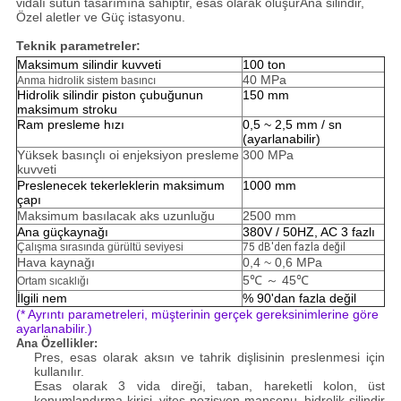
vidalı sütun tasarımına sahiptir, esas olarak oluşur
Ana silindir,
Özel aletler ve Güç istasyonu.
Teknik parametreler:
Maksimum silindir kuvveti
100 ton
40 MPa
Anma hidrolik sistem basıncı
Hidrolik silindir piston çubuğunun
150 mm
maksimum stroku
Ram presleme hızı
0,5 ~ 2,5 mm / sn
(ayarlanabilir)
Yüksek basınçlı oi enjeksiyon presleme
300 MPa
kuvveti
Preslenecek tekerleklerin maksimum
1000 mm
çapı
Maksimum basılacak aks uzunluğu
2500 mm
Ana güçkaynağı
380V / 50HZ, AC 3 fazlı
Çalışma sırasında gürültü seviyesi
75 dB'den fazla değil
Hava kaynağı
0,4 ~ 0,6 MPa
5
℃ ～ 45
℃
Ortam sıcaklığı
İlgili nem
% 90'dan fazla değil
(* Ayrıntı parametreleri, müşterinin gerçek gereksinimlerine göre
ayarlanabilir.)
Ana Özellikler:
Pres, esas olarak aksın ve tahrik dişlisinin preslenmesi için
kullanılır.
Esas olarak 3 vida direği, taban, hareketli kolon, üst
konumlandırma kirişi, vites pozisyon manşonu, hidrolik silindir