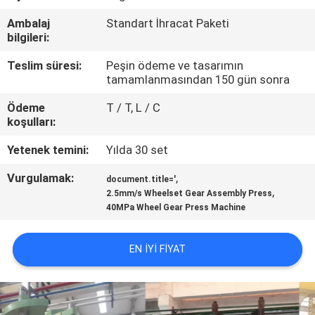
KONTROL
Ambalaj
Standart İhracat Paketi
bilgileri:
BIZIMLE
Teslim süresi:
Peşin ödeme ve tasarımın
ILETIŞIME
tamamlanmasından 150 gün sonra
GEÇIN
Ödeme
T / T, L / C
koşulları:
BIR
Yetenek temini:
Yılda 30 set
TEKLIF
Vurgulamak:
,
document.title='
ISTEĞI
,
2.5mm/s Wheelset Gear Assembly Press
40MPa Wheel Gear Press Machine
SITE
EN IYI FIYAT
HARITASI
PRIVACY