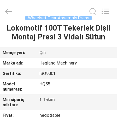
Machinery
Development
Limited
by
Share
Wheelset Gear Assembly Press
Ltd.
All
Rights
Lokomotif 100T Tekerlek Dişli
EV
Reserved.
Montaj Presi 3 Vidalı Sütun
ÜRÜN:%
S
Menşe yeri:
Çin
Marka adı:
Heqiang Machinery
HAKKIMIZDA
Sertifika:
ISO9001
Model
HQ55
FABRIKA
numarası:
TURU
Min sipariş
1 Takım
miktarı:
KALITE
Fiyat:
negotiable