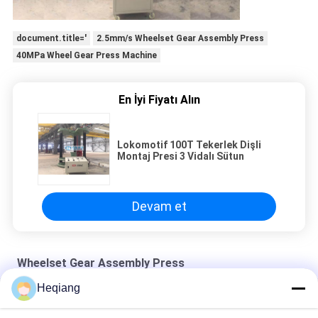
document.title='
2.5mm/s Wheelset Gear Assembly Press
40MPa Wheel Gear Press Machine
En İyi Fiyatı Alın
Lokomotif 100T Tekerlek Dişli
Montaj Presi 3 Vidalı Sütun
Devam et
Wheelset Gear Assembly Press
Heqiang
HQ59 Tipi Demiryolu Dişli Kutusu Rulman Sökme Makinesi